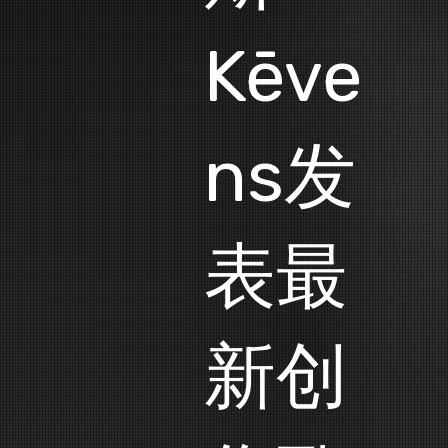
Kēve
ns发
表最
新创