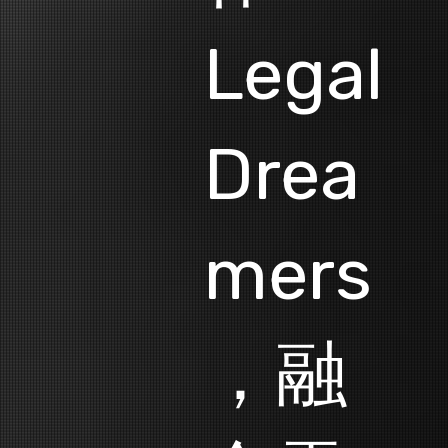
Legal
Drea
mers
，融