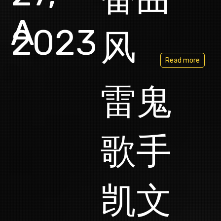
A
2023
风
Read more
雷鬼
歌手
凯文