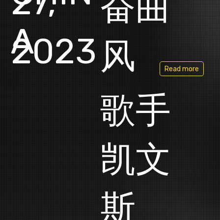
27,
奋曲
A
2023
风
Read more
歌手
凯文
斯