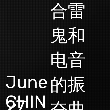
合雷
鬼和
电音
June
的振
CHIN
27,
奋曲