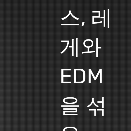
스, 레
게와
EDM
을 섞