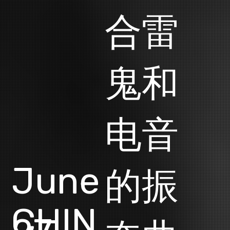
合雷
鬼和
电音
June
的振
CHIN