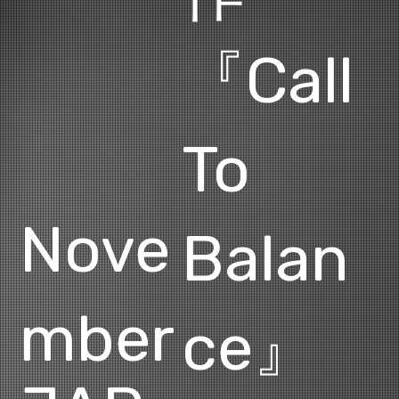
『Call
To
Nove
Balan
mber
ce』