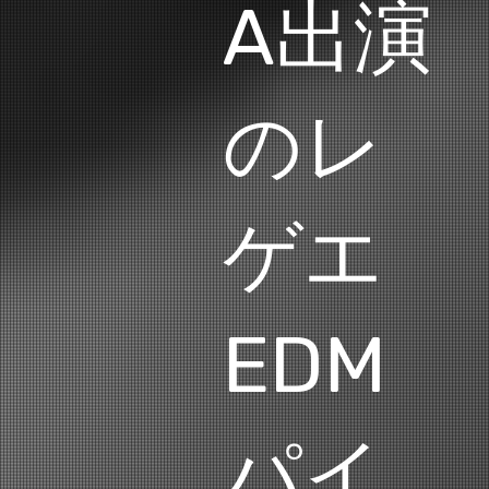
A出演
のレ
ゲエ
EDM
パイ