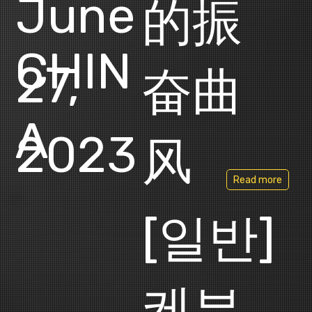
June
的振
CHIN
27,
奋曲
A
2023
风
Read more
[일반]
케븐