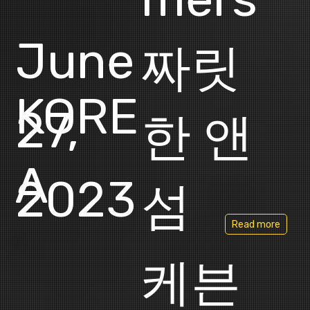
June
짜릿
KORE
27,
한 앤
A
2023
섬
Read more
케븐