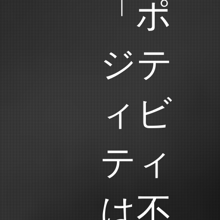
「ポ
ジテ
ィビ
ティ
は不