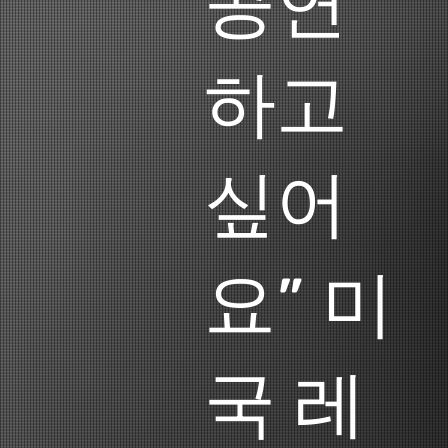
공연
하고
싶어
요” 미
국 레