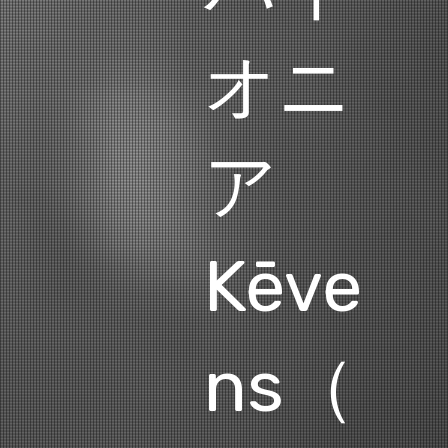
オニ
ア
Kēve
ns（