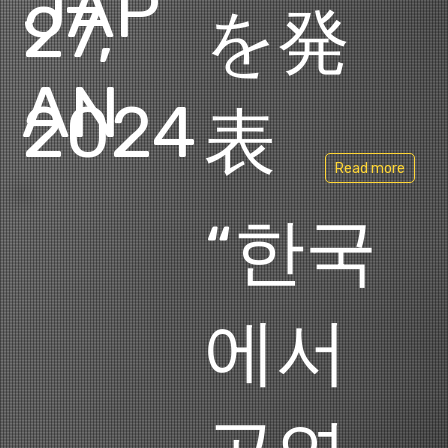
JAP
27,
を発
AN
2024
表
Read more
“한국
에서