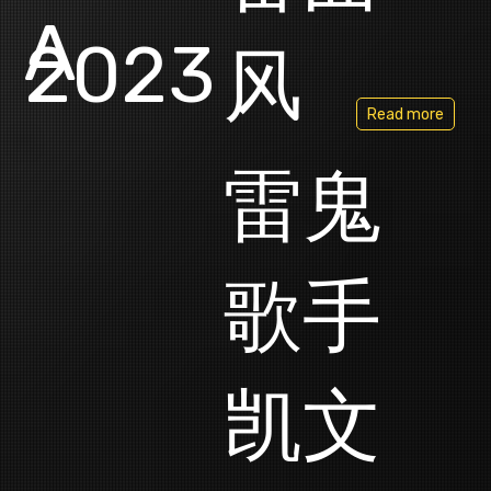
A
2023
风
Read more
雷鬼
歌手
凯文