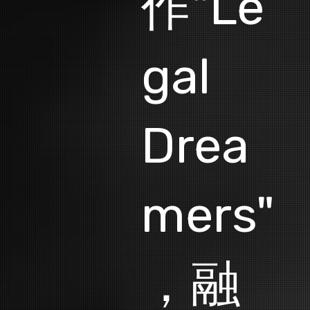
作"Le
gal
Drea
mers"
，融