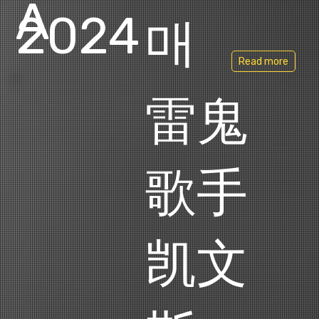
A
2024
매
Read more
雷鬼
歌手
凯文