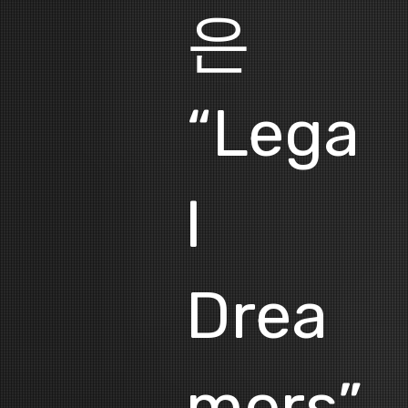
은
“Lega
l
Drea
mers”