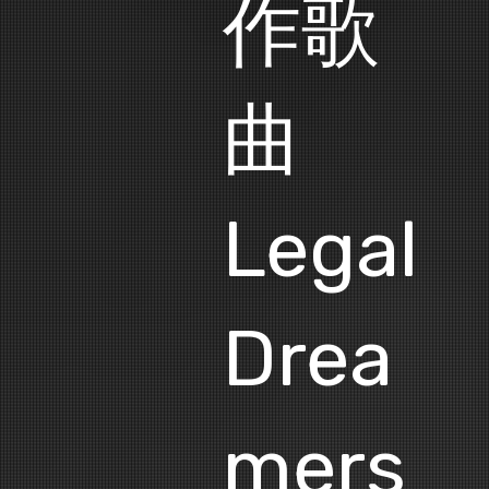
作歌
曲
Legal
Drea
mers