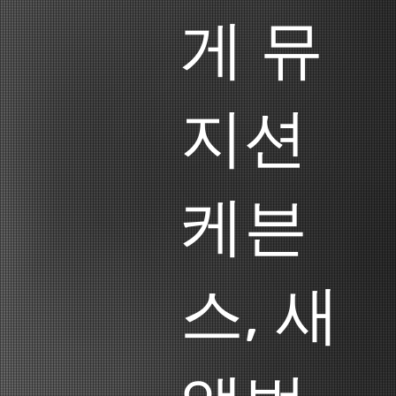
게 뮤
지션
케븐
스, 새