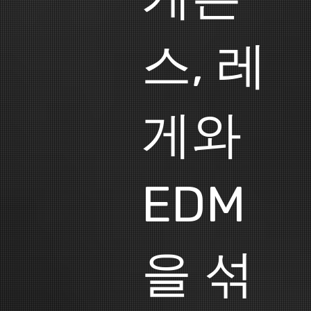
스, 레
게와
EDM
을 섞