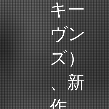
キー
ヴン
ズ）
、新
作