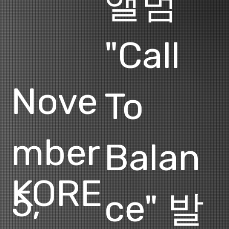
앨범
"Call
Nove
To
mber
Balan
KORE
5,
ce" 발