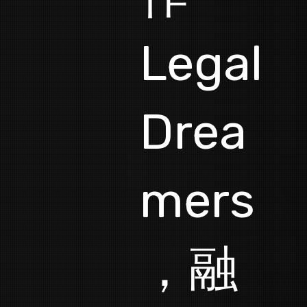
Legal
Drea
mers
，融