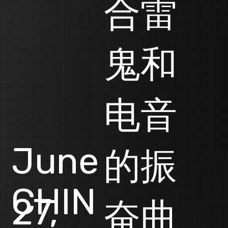
合雷
鬼和
电音
June
的振
CHIN
27,
奋曲